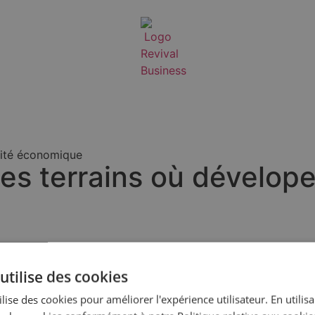
vité économique
s terrains où déveloper
l’accès à l’information, notamment en matière de disponibilit
utilise des cookies
lise des cookies pour améliorer l'expérience utilisateur. En utilis
 d’espaces disponibles pour développer l’activité économique