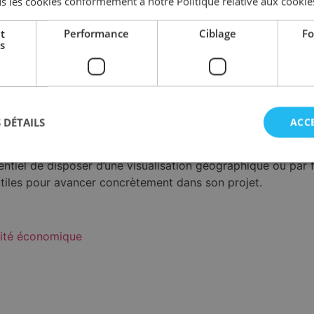
s les cookies conformément à notre Politique relative aux cookie
 de centraliser dans une base de données une liste exhausti
t
Performance
Ciblage
Fo
s zones et biens des Ports Autonomes (PAL, PAN, PAC et PAC
s
ein de l’offre publique en Wallonie.
 trimestrielle, est le fruit d’une collaboration et d’une con
s instances telles que Wallonie Développement, la SOWAE
de communication à proximité (voie d’eau, voie ferrée, aéropo
 DÉTAILS
ACC
iel de disposer d’une visualisation géographique ou par filt
 utiles pour avancer concrètement dans son projet.
vité économique