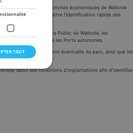
s.
ve des parcs et zones d’activités économiques de Wallonie
nctionnalité
O). WalSpace va permettre l’identification rapide des
certation entre le Service Public de Wallonie, les
R, SOFINPRO, ou encore les Ports autonomes.
rt, etc.), la thématisation éventuelle du parc, ainsi que les
EPTER TOUT
re(s) selon ses conditions d’implantations afin d’identifier