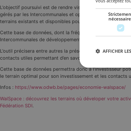
vous acceptez tou
L’objectif poursuivi est de rendre visible, de présenter et
Strictemen
gérés par les Intercommunales et opérateurs, ainsi que le
nécessaire
terrains existants et disponibles pour les investisseurs au s
Cette base de données, dont la fréquence de mise à jour sera
Intercommunales de développement économiques et d’autre
L’outil précisera entre autres la présence d’infrastructures 
AFFICHER LES
contacts utiles permettant d’en savoir plus sur les biens.
Cette base de données permettra donc à l’investisseur potent
le terrain optimal pour son investissement et les contacts
Infos :
https://www.odwb.be/pages/economie-walspace/
WalSpace : découvrez les terrains où déveloper votre acti
Fédération SDI
.