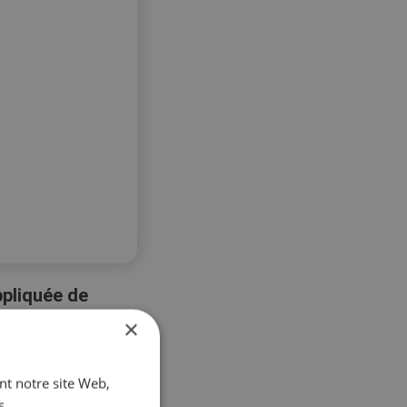
ppliquée de
auration. Cela
×
ant notre site Web,
s.