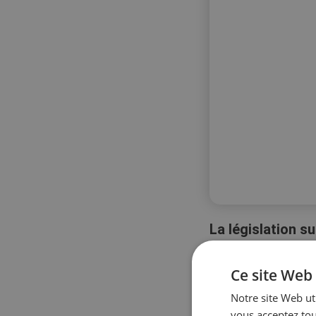
La législation s
manière aussi st
signifie que les
Ce site Web 
Notre site Web uti
vous acceptez tou