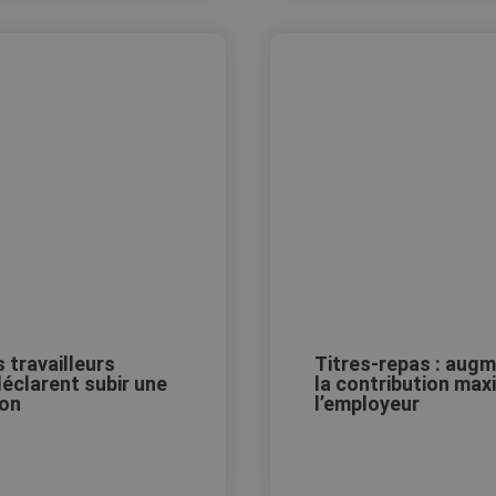
 travailleurs
Titres-repas : aug
éclarent subir une
la contribution max
ion
l’employeur
Découvrir
Découvri