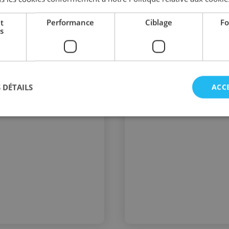
Lire cet article sur sdi.be
t
Performance
Ciblage
Fo
s
 DÉTAILS
ACC