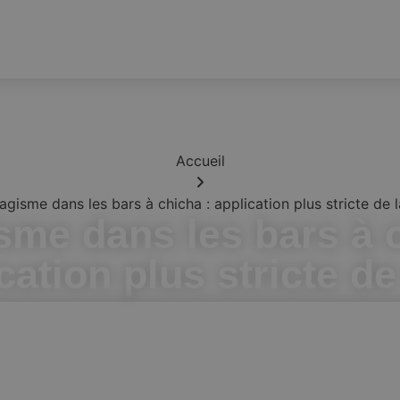
Accueil
gisme dans les bars à chicha : application plus stricte de l
sme dans les bars à c
cation plus stricte de 