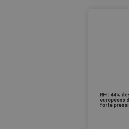
RH : 44% des
européens d
forte press