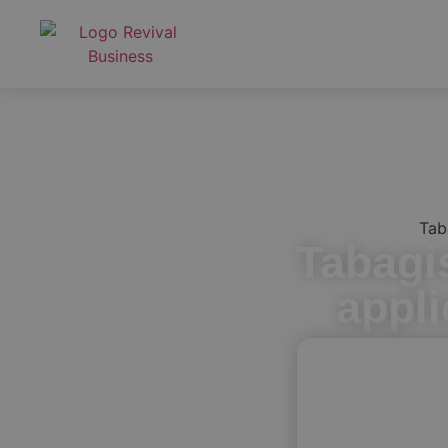
Taba
Tabagi
appli