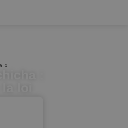
a loi
hicha :
la loi