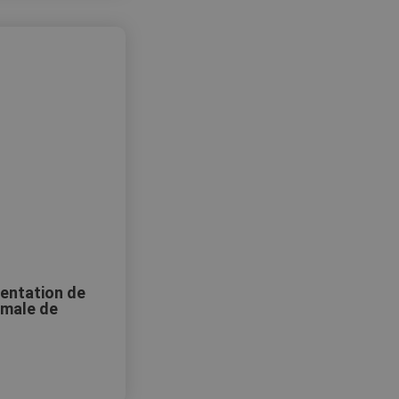
mentation de
imale de
r