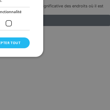
s.
dont une extension significative des endroits où il est
nctionnalité
EPTER TOUT