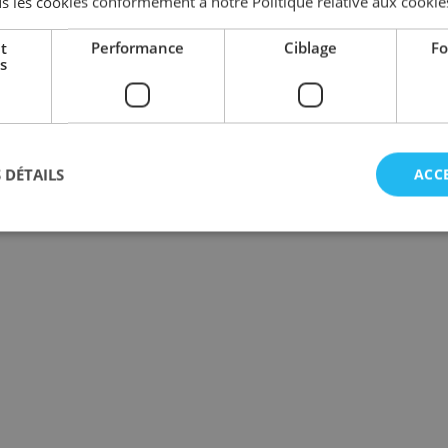
s les cookies conformément à notre Politique relative aux cookie
s de la réglementation sur le tabac seront mises en œuvre, 
t
Performance
Ciblage
Fo
s
Lire cet article sur sdi.be
 DÉTAILS
ACC