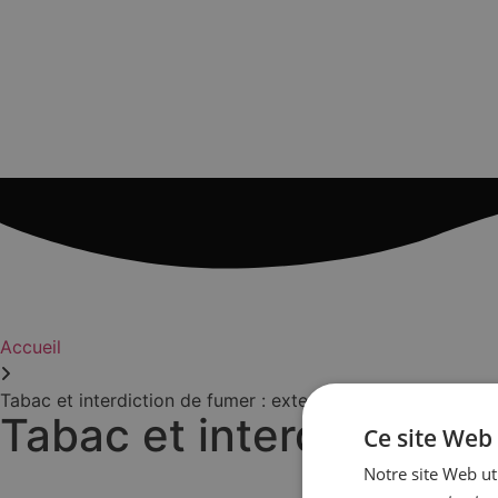
Accueil
Tabac et interdiction de fumer : extension des obligations
Tabac et interdiction d
Ce site Web 
Notre site Web uti