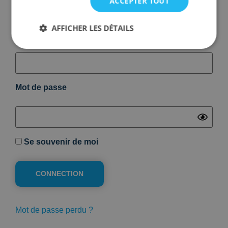
ACCEPTER TOUT
Connection
Inscription
AFFICHER LES DÉTAILS
Votre Email
Votre Profil
*
Type d'activité
*
Mot de passe
Email
*
Password
*
Se souvenir de moi
J'accepte les conditions générales.
JE CRÉÉ UN COMPTE
Mot de passe perdu ?