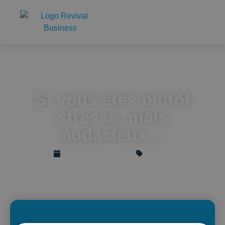
Accueil
Administration - Legal
Si vous êtes plutôt stressé, mais audacieux…
Si vous êtes plutôt
stressé, mais
audacieux…
décembre 28, 2023
Member