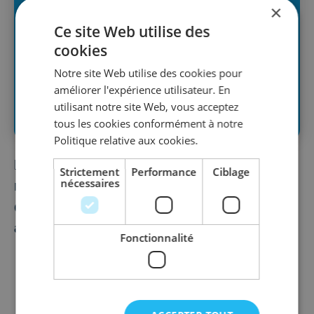
×
Ce site Web utilise des
cookies
Notre site Web utilise des cookies pour
améliorer l'expérience utilisateur. En
utilisant notre site Web, vous acceptez
tous les cookies conformément à notre
Politique relative aux cookies.
Pour ceux qui rêvent de se lancer tout en
Strictement
Performance
Ciblage
nécessaires
ne voulant pas tout risquer, il est possible
de cumuler un travail salarié avec une
activité indépendante.
Fonctionnalité
Pour pouvoir visualiser le contenu ci-
dessous, vous devez être connecté et
membre Revival Business.