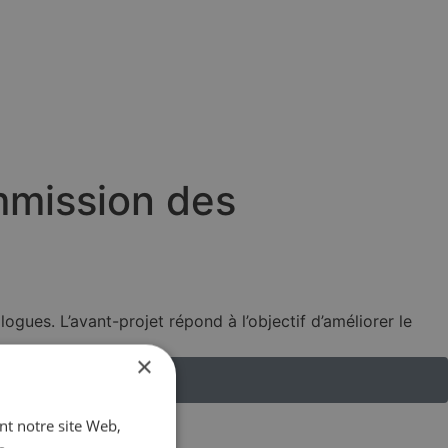
ommission des
ues. L’avant-projet répond à l’objectif d’améliorer le
×
ant notre site Web,