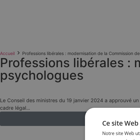
Accueil
Professions libérales : modernisation de la Commission 
Professions libérales 
psychologues
Le Conseil des ministres du 19 janvier 2024 a approuvé un 
cadre légal...
Ce site Web 
Notre site Web uti