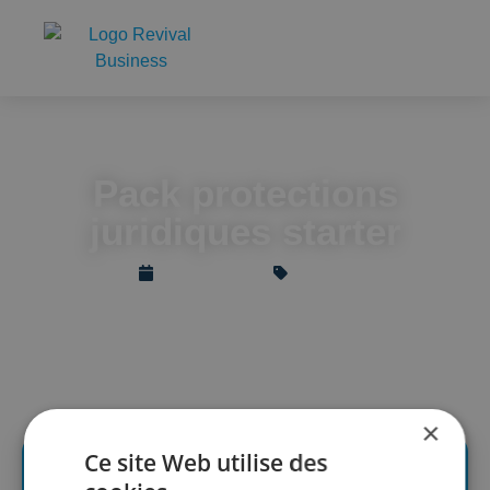
Accueil
Pack protections juridiques starter
Pack protections
juridiques starter
mai 13, 2024
Member
×
Ce site Web utilise des