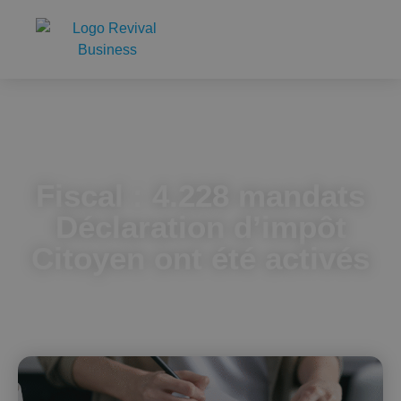
Accueil
Fiscal : 4.228 mandats Déclaration d’impôt Citoyen ont été
activés
Fiscal : 4.228 mandats
Déclaration d’impôt
Citoyen ont été activés