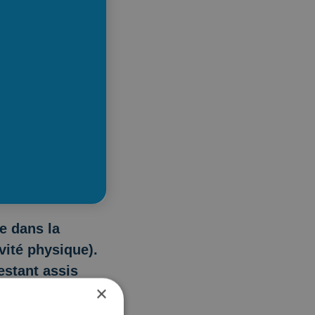
ue dans la
vité physique).
stant assis
×
e le sport