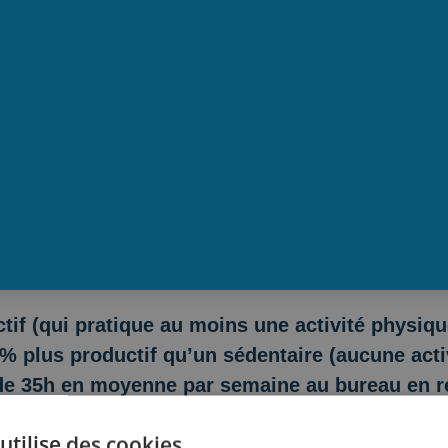
ctif (qui pratique au moins une activité physiq
% plus productif qu’un sédentaire (aucune acti
de 35h en moyenne par semaine au bureau en re
ordinateur. Mais ne vous êtes vous jamais dit qu
utilise des cookies
edonner un coup de punch au travail ?