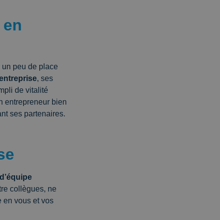
 en
r un peu de place
l’entreprise
, ses
li de vitalité
n entrepreneur bien
ant ses partenaires.
se
t d’équipe
tre collègues, ne
e en vous et vos