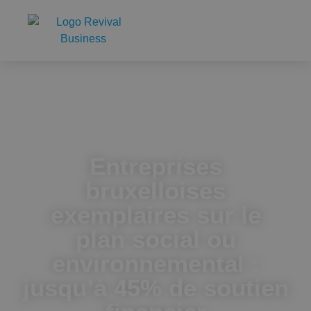
Accueil
Entreprises bruxelloises exemplaires sur le plan social ou
environnemental : jusqu’à 45% de soutien financier
supplémentaire
Entreprises
bruxelloises
exemplaires sur le
plan social ou
environnemental :
jusqu’à 45% de soutien