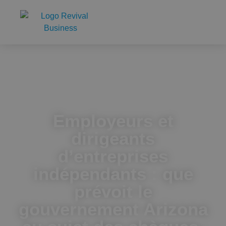
Accueil
Employeurs et dirigeants d’entreprises indépendants : que
prévoit le gouvernement Arizona au sujet des chèques-
repas ?
Employeurs et
dirigeants
d’entreprises
indépendants : que
prévoit le
gouvernement Arizona