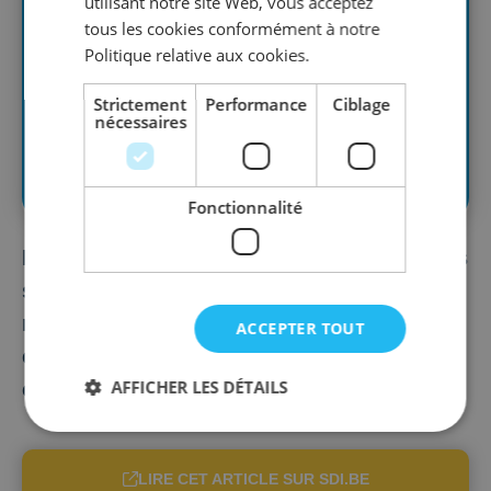
utilisant notre site Web, vous acceptez
tous les cookies conformément à notre
Politique relative aux cookies.
Strictement
Performance
Ciblage
nécessaires
Fonctionnalité
Lorsqu’une société (soumise à l’impôt des
sociétés ou des non-résidents sociétés)
n’a pas exercé d’activité, elle peut être
ACCEPTER TOUT
exonérée à l’INASTI de la cotisation à
AFFICHER LES DÉTAILS
charge...
LIRE CET ARTICLE SUR SDI.BE