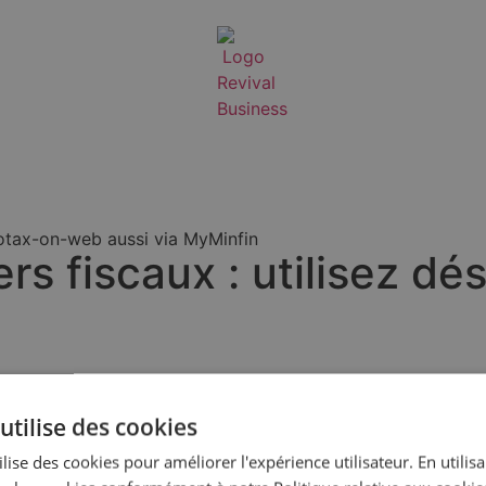
cotax-on-web aussi via MyMinfin
rs fiscaux : utilisez d
duire des fiches fiscales pour vos clients ? Vous travaillez
utilise des cookies
lise des cookies pour améliorer l'expérience utilisateur. En utilis
Lire cet article sur sdi.be