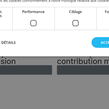
s les cookies conformément à notre Politique relative aux cookie
t
Performance
Ciblage
Fo
s
 DÉTAILS
ACC
ropéens
Titres-repas 
ssion
contribution 