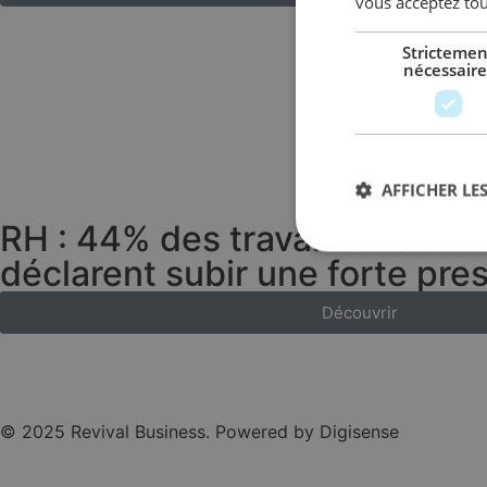
vous acceptez tou
Strictemen
nécessaire
AFFICHER LES
RH : 44% des travailleurs eu
déclarent subir une forte pre
Découvrir
© 2025 Revival Business. Powered by Digisense