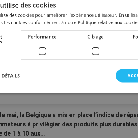
utilise des cookies
lise des cookies pour améliorer l'expérience utilisateur. En utilis
s les cookies conformément à notre Politique relative aux cookie
t
Performance
Ciblage
Fo
s
 DÉTAILS
ACC
e mai, la Belgique a mis en place l’indice de répar
mateurs à privilégier des produits plus durables.
 de 1 à 10 aux...