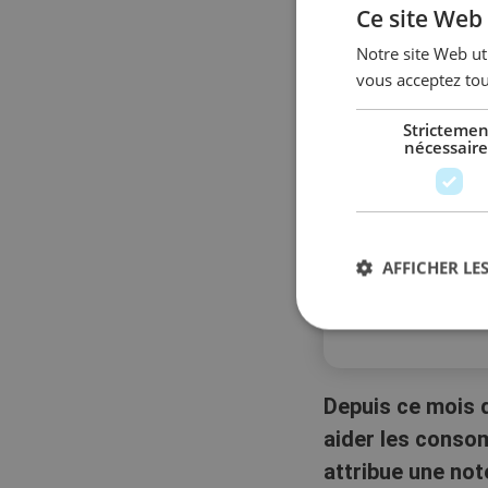
Ce site Web 
Notre site Web uti
vous acceptez tou
Strictemen
nécessaire
AFFICHER LES
Depuis ce mois d
aider les consom
attribue une note