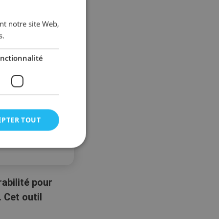
ant notre site Web,
s.
nctionnalité
EPTER TOUT
abilité pour
 Cet outil