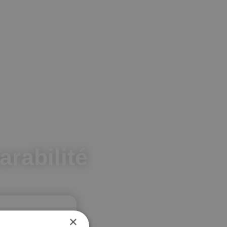
rabilité
×