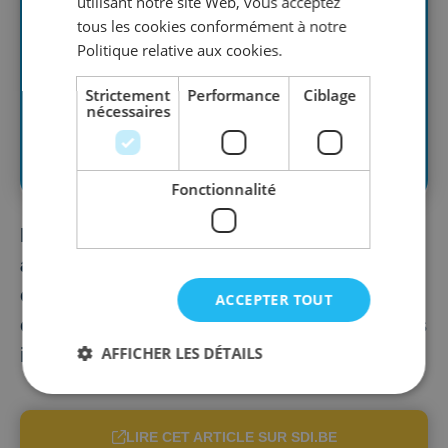
utilisant notre site Web, vous acceptez
tous les cookies conformément à notre
Politique relative aux cookies.
Strictement
Performance
Ciblage
nécessaires
Fonctionnalité
Le Conseil des ministres du 3 mai 2024 a
approuvé un projet d’arrêté royal
complétant les listes de pratiques
ACCEPTER TOUT
commerciales déloyales dans les relations
AFFICHER LES DÉTAILS
interentreprises au sein de la chaîne...
LIRE CET ARTICLE SUR SDI.BE