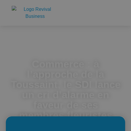
Accueil
Commerce : à l’approche de la Toussaint, le SDI lance un
cri d’alarme en faveur de ses membres fleuristes
Commerce : à
l’approche de la
Toussaint, le SDI lance
un cri d’alarme en
faveur de ses
membres fleuristes