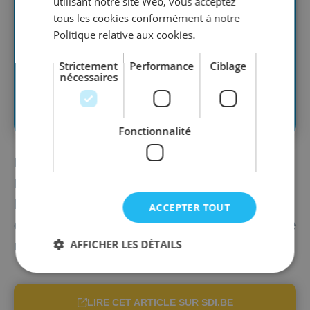
utilisant notre site Web, vous acceptez
tous les cookies conformément à notre
Politique relative aux cookies.
Strictement
Performance
Ciblage
nécessaires
Fonctionnalité
Bruxelles, le 28 novembre 2024 - Le Black
Friday est là ! La Fédération Patronale
Interprofessionnelle SDI dénonce les
ACCEPTER TOUT
effets pervers des actions de marketing de
AFFICHER LES DÉTAILS
masse qui fleurissent un peu...
LIRE CET ARTICLE SUR SDI.BE