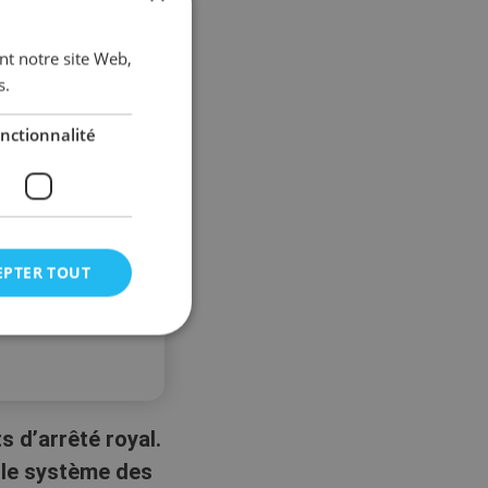
ant notre site Web,
s.
nctionnalité
EPTER TOUT
s d’arrêté royal.
 le système des