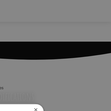
es
difications
×