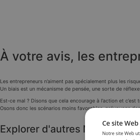
À votre avis, les entrep
Les entrepreneurs n’aiment pas spécialement plus les risques
Un biais est un mécanisme de pensée, une sorte de réflexe, 
Est-ce mal ? Disons que cela encourage à l’action et c’est tr
Osons donc les scénarios moins favorables, prévoyons des r
Ce site Web 
Explorer d'autres
News
Notre site Web uti