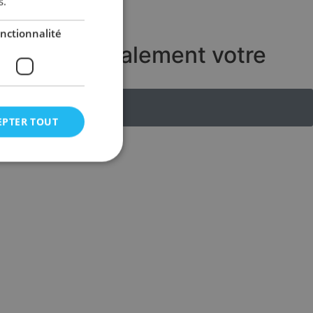
s.
nctionnalité
éduire fiscalement votre
Découvrir
(Accès Membre)
EPTER TOUT