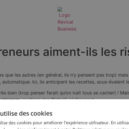
reneurs aiment-ils les r
 que les autres (en général, ils n’y pensent pas trop) mais 
automatique. Ici, ils anticipent les recettes, sous-évalent 
ès bien (trop penser ferait qu’on irait tous se cacher) ! Mai
éserves, mettons des filets là où l’on peut.
utilise des cookies
lise des cookies pour améliorer l'expérience utilisateur. En utilis