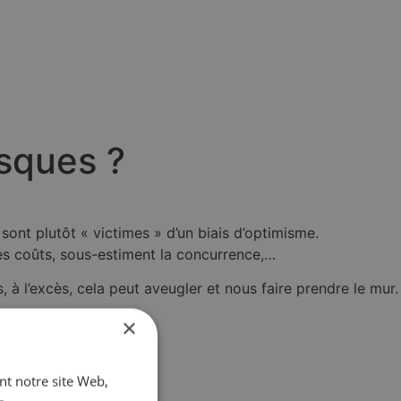
isques ?
sont plutôt « victimes » d’un biais d’optimisme.
les coûts, sous-estiment la concurrence,…
s, à l’excès, cela peut aveugler et nous faire prendre le mur.
×
ant notre site Web,